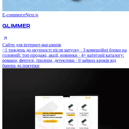
E-commerce
Next.js
GLIMMER
Сайти для інтернет-магазинів
~1 тиждень до окупності після запуску · 3 комерційні блоки на
головній: топ-продажі, акції, новинки · 4+ категорії каталогу:
романи, фентезі, трилери, детективи · 0 зайвих кроків від
банера до покупки