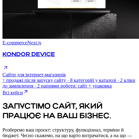
E-commerce
Next.js
KONDOR DEVICE
Сайти для інтернет-магазинів
↑ продажі після запуску сайту · 8 категорій у каталозі · 2 кліки
до замовлення · 2 напрями роботи: сайт + упаковка
Всі кейси
ЗАПУСТІМО САЙТ, ЯКИЙ
ПРАЦЮЄ НА ВАШ БІЗНЕС.
Розберемо ваш проєкт: структуру, функціонал, терміни й
бюджет. Чесно скажемо, на що варто витрачатися, а на що —