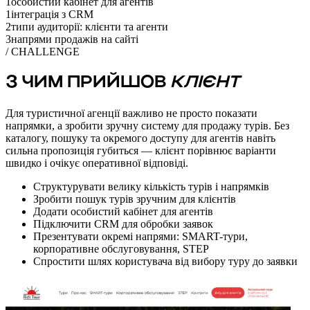
1
особистий кабінет для агентів
1
інтеграція з CRM
2
типи аудиторії: клієнти та агенти
3
напрями продажів на сайті
/ CHALLENGE
З ЧИМ ПРИЙШОВ
КЛІЄНТ
Для туристичної агенції важливо не просто показати
напрямки, а зробити зручну систему для продажу турів. Без
каталогу, пошуку та окремого доступу для агентів навіть
сильна пропозиція губиться — клієнт порівнює варіанти
швидко і очікує оперативної відповіді.
Структурувати велику кількість турів і напрямків
Зробити пошук турів зручним для клієнтів
Додати особистий кабінет для агентів
Підключити CRM для обробки заявок
Презентувати окремі напрями: SMART-тури,
корпоративне обслуговування, STEP
Спростити шлях користувача від вибору туру до заявки