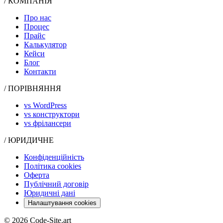
/ КОМПАНІЯ
Про нас
Процес
Прайс
Калькулятор
Кейси
Блог
Контакти
/ ПОРІВНЯННЯ
vs WordPress
vs конструктори
vs фрілансери
/ ЮРИДИЧНЕ
Конфіденційність
Політика cookies
Оферта
Публічний договір
Юридичні дані
Налаштування cookies
© 2026 Code-Site.art