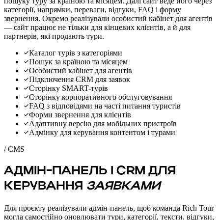
пошуку туру за країною та місяцем. Далі сайт веде його через
категорії, напрямки, переваги, відгуки, FAQ і форму
звернення. Окремо реалізували особистий кабінет для агентів
— сайт працює не тільки для кінцевих клієнтів, а й для
партнерів, які продають тури.
Каталог турів з категоріями
Пошук за країною та місяцем
Особистий кабінет для агентів
Підключення CRM для заявок
Сторінку SMART-турів
Сторінку корпоративного обслуговування
FAQ з відповідями на часті питання туристів
Форми звернення для клієнтів
Адаптивну версію для мобільних пристроїв
Адмінку для керування контентом і турами
/ CMS
АДМІН-ПАНЕЛЬ І CRM ДЛЯ
КЕРУВАННЯ
ЗАЯВКАМИ
Для проєкту реалізували адмін-панель, щоб команда Rich Tour
могла самостійно оновлювати тури, категорії, тексти, відгуки,