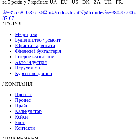
за 5 років у 7 країнах: UA · EU · US · DK · ZA · UK · FR.
+355 68 928 6136
hi@code-site.art
@fedirdev
+380-97-006-
87-07
/ ГАЛУЗІ
Медицина
Будівництво / ремонт
Юристи і адвокати
Фінанси і бухгалтерія
Інтернет-магазини
Авто-індустрія
Нерухомість
Курси і лендинги
/ КОМПАНІЯ
Про нас
Процес
Прайс
Калькулятор
Кейси
Блог
Контакти
/ ПОРІВНЯННЯ