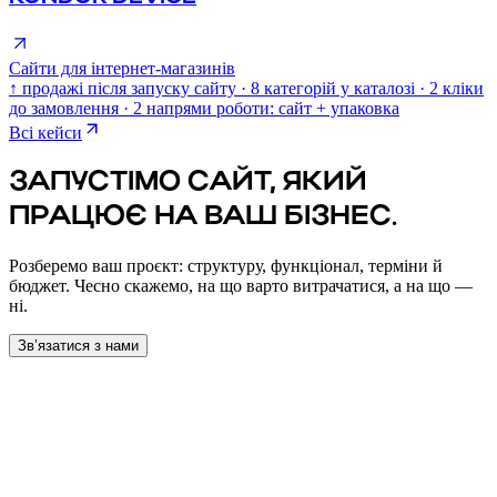
Сайти для інтернет-магазинів
↑ продажі після запуску сайту · 8 категорій у каталозі · 2 кліки
до замовлення · 2 напрями роботи: сайт + упаковка
Всі кейси
ЗАПУСТІМО САЙТ, ЯКИЙ
ПРАЦЮЄ НА ВАШ БІЗНЕС.
Розберемо ваш проєкт: структуру, функціонал, терміни й
бюджет. Чесно скажемо, на що варто витрачатися, а на що —
ні.
Звʼязатися з нами