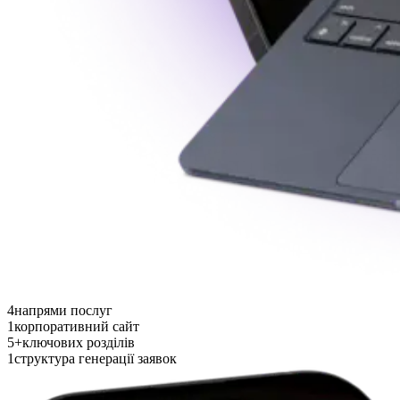
4
напрями послуг
1
корпоративний сайт
5+
ключових розділів
1
структура генерації заявок