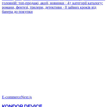
головній: топ-продажі, акції, новинки · 4+ категорії каталогу:
романи, фентезі, трилери, детективи · 0 зайвих кроків від
банера до покупки
E-commerce
Next.js
KONDOR DEVICE