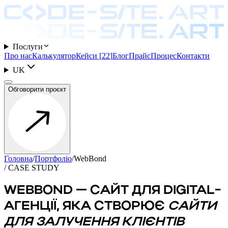
Послуги
Про нас
Калькулятор
Кейси
[
22
]
Блог
Прайс
Процес
Контакти
UK
Обговорити проєкт
Головна
/
Портфоліо
/
WebBond
/ CASE STUDY
WEBBOND — САЙТ ДЛЯ DIGITAL-
АГЕНЦІЇ, ЯКА СТВОРЮЄ
САЙТИ
ДЛЯ ЗАЛУЧЕННЯ КЛІЄНТІВ